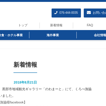
076-444-0035
お問い合
トップ
新着情報
FAQ
飲食・ホテル事業
海外事業
会社情
新着情報
2018年8月21日
、黒部市地域観光ギャラリー「のわまーと」にて、くろべ漁協
いました。
協様facebook】