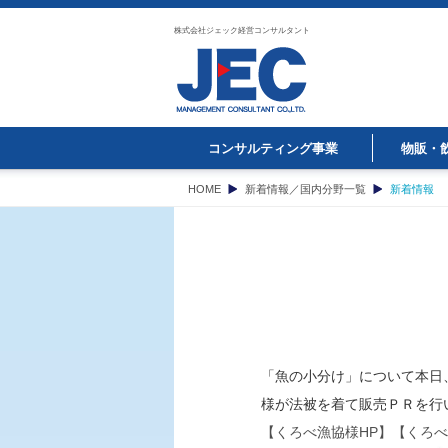
株式会社ジェック経営コンサルタント
コンサルティング事業
物販・
HOME
新着情報／国内分野一覧
新着情報
「魚の小分け」について本日
様が法被を着て販売ＰＲを行
【くろべ漁協様HP】
【くろべ漁