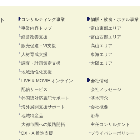
コンサルティング事業
物販・飲食・ホテル事業
ト
事業内容トップ
富山東部エリア
経営改善支援
富山西部エリア
販売促進・VI支援
高山エリア
人材育成支援
東海エリア
調査・計画策定支援
大阪エリア
地域活性化支援
LIVE & MOVIE オンライン
会社情報
配信サービス
会社メッセージ
外国語対応表記サポート
基本理念
海外展開支援サポート
会社概要
地域特産品
沿革
大都市圏への販路開拓
主任コンサルタント
DX・AI推進支援
プライバシーポリシー