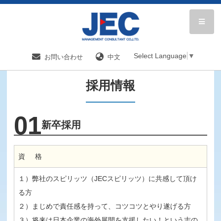
HOME
企業メッセージ
採用情報
Select Language
▼
お問い合わせ
中文
採用情報
01
新卒採用
資 格
１）弊社のスピリッツ（JECスピリッツ）に共感して頂け
る方
２）まじめで責任感を持って、コツコツとやり遂げる方
３）将来は日本企業の海外展開を支援したい！という志の