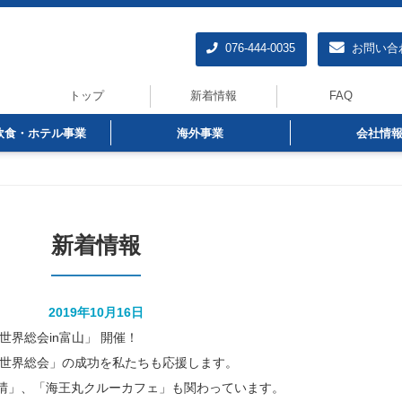
076-444-0035
お問い合
トップ
新着情報
FAQ
飲食・ホテル事業
海外事業
会社情
新着情報
2019年10月16日
世界総会in富山」 開催！
 世界総会」の成功を私たちも応援します。
晴」、「海王丸クルーカフェ」も関わっています。