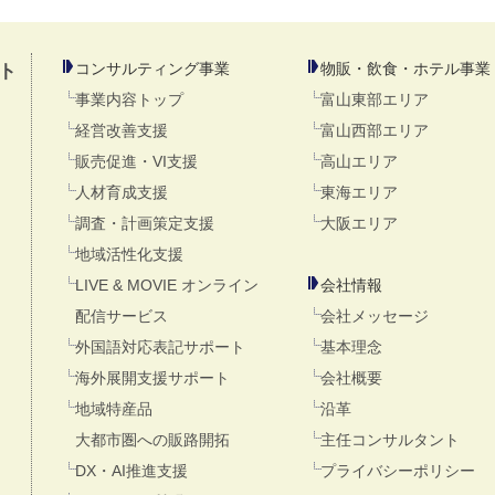
コンサルティング事業
物販・飲食・ホテル事業
ト
事業内容トップ
富山東部エリア
経営改善支援
富山西部エリア
販売促進・VI支援
高山エリア
人材育成支援
東海エリア
調査・計画策定支援
大阪エリア
地域活性化支援
LIVE & MOVIE オンライン
会社情報
配信サービス
会社メッセージ
外国語対応表記サポート
基本理念
海外展開支援サポート
会社概要
地域特産品
沿革
大都市圏への販路開拓
主任コンサルタント
DX・AI推進支援
プライバシーポリシー