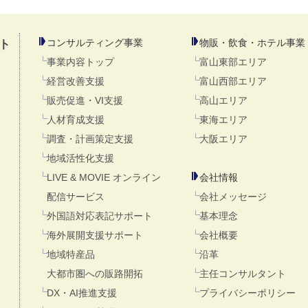
コンサルティング事業
物販・飲食・ホテル事業
ト
事業内容トップ
富山東部エリア
経営改善支援
富山西部エリア
販売促進・VI支援
高山エリア
人材育成支援
東海エリア
調査・計画策定支援
大阪エリア
地域活性化支援
LIVE & MOVIE オンライン
会社情報
配信サービス
会社メッセージ
外国語対応表記サポート
基本理念
海外展開支援サポート
会社概要
地域特産品
沿革
大都市圏への販路開拓
主任コンサルタント
DX・AI推進支援
プライバシーポリシー