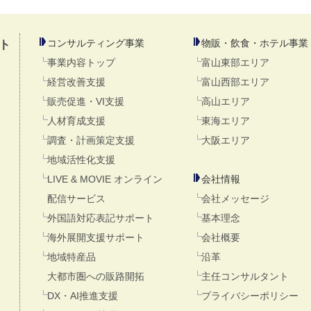
コンサルティング事業
物販・飲食・ホテル事業
ト
事業内容トップ
富山東部エリア
経営改善支援
富山西部エリア
販売促進・VI支援
高山エリア
人材育成支援
東海エリア
調査・計画策定支援
大阪エリア
地域活性化支援
LIVE & MOVIE オンライン
会社情報
配信サービス
会社メッセージ
外国語対応表記サポート
基本理念
海外展開支援サポート
会社概要
地域特産品
沿革
大都市圏への販路開拓
主任コンサルタント
DX・AI推進支援
プライバシーポリシー