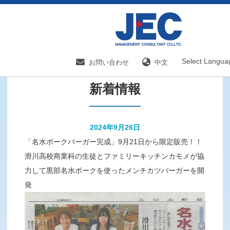
HOME
新着情報／国内分野一覧
新着情報
Select Langua
お問い合わせ
中文
新着情報
2024年9月26日
「名水ポークバーガー完成」9月21日から限定販売！！
滑川高校商業科の生徒とファミリーキッチンカモメが協
力して黒部名水ポークを使ったメンチカツバーガーを開
発