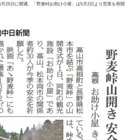
月25日に開通、「野麦峠お助け小屋」は5月2日より営業を再開