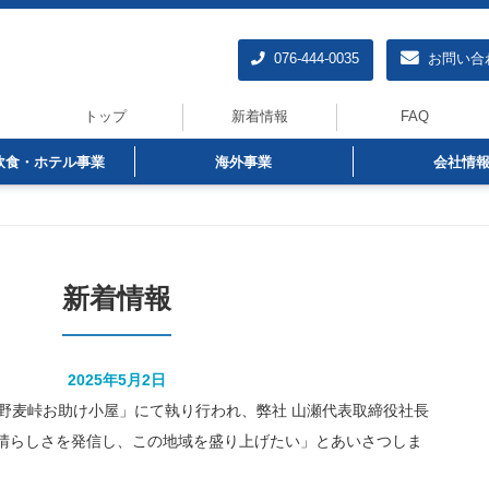
076-444-0035
お問い合
トップ
新着情報
FAQ
飲食・ホテル事業
海外事業
会社情
新着情報
2025年5月2日
「野麦峠お助け小屋」にて執り行われ、弊社 山瀬代表取締役社長
晴らしさを発信し、この地域を盛り上げたい」とあいさつしま