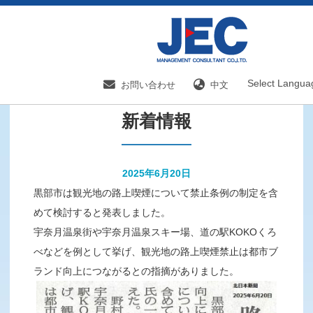
HOME
新着情報／国内分野一覧
新着情報
Select Langua
お問い合わせ
中文
新着情報
2025年6月20日
黒部市は観光地の路上喫煙について禁止条例の制定を含
めて検討すると発表しました。
宇奈月温泉街や宇奈月温泉スキー場、道の駅KOKOくろ
べなどを例として挙げ、観光地の路上喫煙禁止は都市ブ
ランド向上につながるとの指摘がありました。