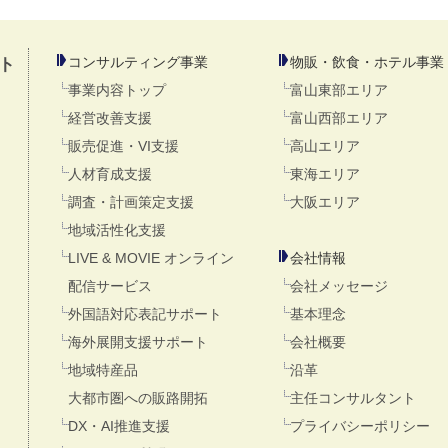
コンサルティング事業
物販・飲食・ホテル事業
ト
事業内容トップ
富山東部エリア
経営改善支援
富山西部エリア
販売促進・VI支援
高山エリア
人材育成支援
東海エリア
調査・計画策定支援
大阪エリア
地域活性化支援
LIVE & MOVIE オンライン
会社情報
配信サービス
会社メッセージ
外国語対応表記サポート
基本理念
海外展開支援サポート
会社概要
地域特産品
沿革
大都市圏への販路開拓
主任コンサルタント
DX・AI推進支援
プライバシーポリシー