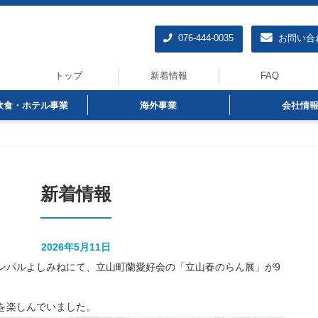
076-444-0035
お問い合
トップ
新着情報
FAQ
飲食・ホテル事業
海外事業
会社情
新着情報
2026年5月11日
ンパルよしみねにて、立山町蘭愛好会の「立山春のらん展」が9
を楽しんでいました。