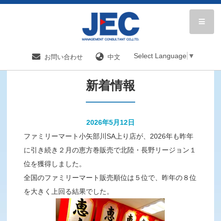
HOME
新着情報／国内分野一覧
新着情報
Select Language
▼
お問い合わせ
中文
新着情報
2026年5月12日
ファミリーマート小矢部川SA上り店が、2026年も昨年
に引き続き２月の恵方巻販売で北陸・長野リージョン１
位を獲得しました。
全国のファミリーマート販売順位は５位で、昨年の８位
を大きく上回る結果でした。